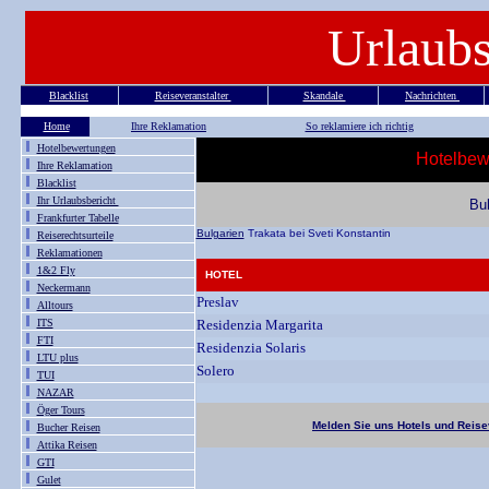
Urlaubs
Blacklist
Reiseveranstalter
Skandale
Nachrichten
Home
Ihre Reklamation
So reklamiere ich richtig
Hotelbewertungen
Hotelbew
Ihre Reklamation
Blacklist
Ihr Urlaubsbericht
Bul
Frankfurter Tabelle
Bulgarien
Trakata bei Sveti Konstantin
Reiserechtsurteile
Reklamationen
1&2 Fly
HOTEL
Neckermann
Preslav
Alltours
ITS
Residenzia Margarita
FTI
Residenzia Solaris
LTU plus
Solero
TUI
NAZAR
Öger Tours
Melden Sie uns Hotels und Reise
Bucher Reisen
Attika Reisen
GTI
Gulet