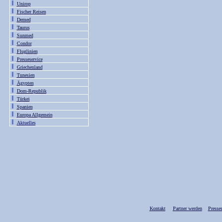
Unirop
Fischer Reisen
Demed
Taurus
Sunmed
Condor
Fluglinien
Presseservice
Griechenland
Tunesien
Ägypten
Dom-Republik
Türkei
Spanien
Europa Allgemein
Aktuelles
Kontakt
Partner werden
Presses