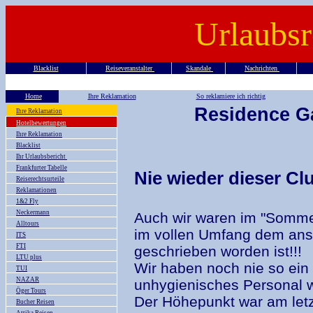
Urlaubsr
Blacklist
Reiseveranstalter
Skandale
Nachrichten
Home
Ihre Reklamation
So reklamiere ich richtig
Residence G
Ihre Reklamation
Hotelbewertungen
Ihre Reklamation
Blacklist
Ihr Urlaubsbericht
Frankfurter Tabelle
Nie wieder dieser Clu
Reiserechtsurteile
Reklamationen
1&2 Fly
Neckermann
Auch wir waren im "Somme
Alltours
im vollen Umfang dem ans
ITS
FTI
geschrieben worden ist!!!
LTU plus
Wir haben noch nie so ein
TUI
NAZAR
unhygienisches Personal w
Öger Tours
Der Höhepunkt war am letz
Bucher Reisen