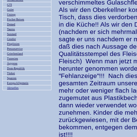
Attika Reisen
verschimmeltes Gulaschfleis
GTI
Als wir den Oberkellner ko
Gulet
Unirop
Tisch, dass dies verdorbe
Fischer Reisen
in die Küche!! Als wir den
Demed
Taurus
(nachdem er sich mehrmals
Sunmed
sagte er uns nachdem er 
Condor
Fluglinien
daß dies nach Aussage de
Presseservice
Qualitätsstempel des Flei
Griechenland
Tunesien
Fleisch) Wenn man jetzt m
Ägypten
herunter genommen worden
Dom-Republik
Türkei
"Fehlanzeige"!!! Nach dies
Spanien
gesamten Zeitraum unsere
Europa Allgemein
Aktuelles
mehr oder weniger flach l
zugemutet aus Plastikbeche
dann wieder verwendet wo
zunehmen. Kinder die mehr
zurückgewiesen, mit der B
bekommen, entgegen dem,
ist!!!!