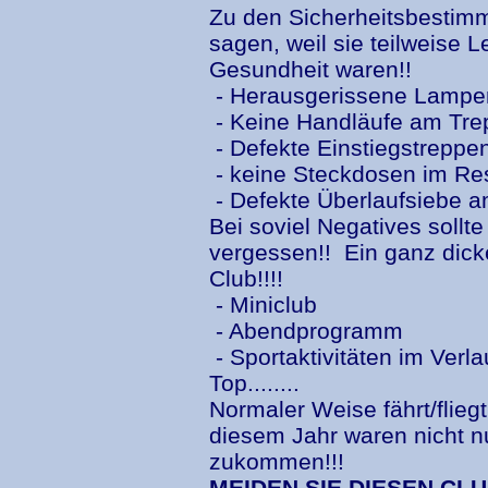
Zu den Sicherheitsbestim
sagen, weil sie teilweise L
Gesundheit waren!!
- Herausgerissene Lampen
- Keine Handläufe am Tre
- Defekte Einstiegstreppen
- keine Steckdosen im Res
- Defekte Überlaufsiebe am Po
Bei soviel Negatives sollt
vergessen!! Ein ganz dick
Club!!!!
- Miniclub
- Abendprogramm
- Sportaktivitäten im Ver
Top........
Normaler Weise fährt/flie
diesem Jahr waren nicht n
zukommen!!!
MEIDEN SIE DIESEN CL